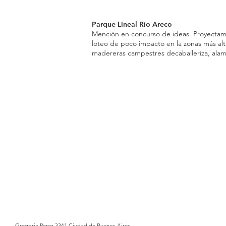
Parque Lineal Río Areco
Mención en concurso de ideas. Proyectam
loteo de poco impacto en la zonas más al
madereras campestres decaballeriza, ala
Gregoria Perez 3341 Ciudad de Buenos Aires