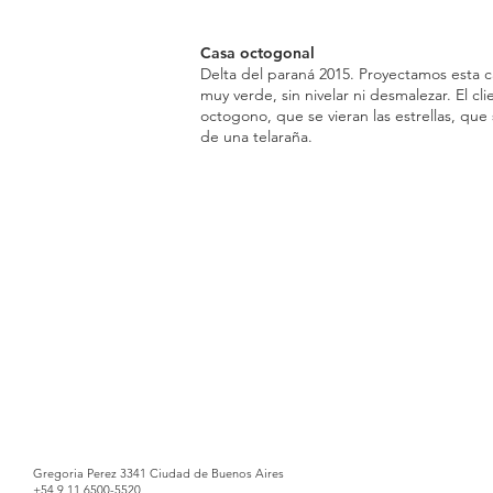
Casa octogonal
Delta del paraná 2015. Proyectamos esta ca
muy verde, sin nivelar ni desmalezar. El cl
octogono, que se vieran las estrellas, que
de una telaraña.
Gregoria Perez 3341 Ciudad de Buenos Aires
+54 9 11 6500-5520